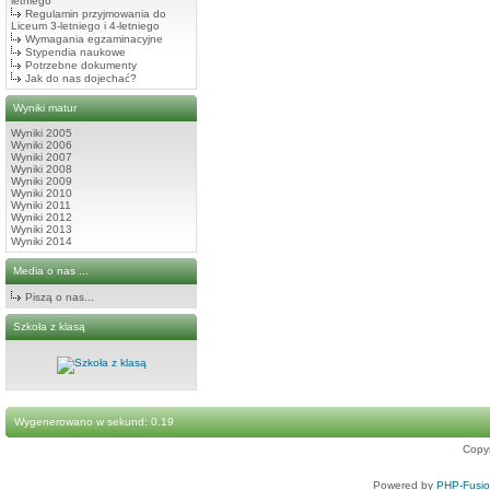
letniego
Regulamin przyjmowania do
Liceum 3-letniego i 4-letniego
Wymagania egzaminacyjne
Stypendia naukowe
Potrzebne dokumenty
Jak do nas dojechać?
Wyniki matur
Wyniki 2005
Wyniki 2006
Wyniki 2007
Wyniki 2008
Wyniki 2009
Wyniki 2010
Wyniki 2011
Wyniki 2012
Wyniki 2013
Wyniki 2014
Media o nas ...
Piszą o nas...
Szkoła z klasą
Wygenerowano w sekund: 0.19
Copy
Powered by
PHP-Fusi