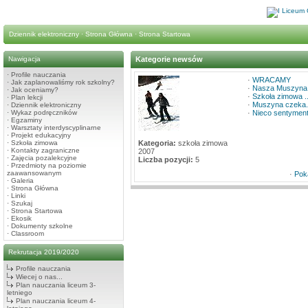
Dziennik elektroniczny
·
Strona Główna
·
Strona Startowa
Nawigacja
Kategorie newsów
·
Profile nauczania
·
WRACAMY
·
Jak zaplanowaliśmy rok szkolny?
·
Nasza Muszyna
·
Jak oceniamy?
·
Szkoła zimowa ..
·
Plan lekcji
·
Muszyna czeka. 
·
Dziennik elektroniczny
·
Wykaz podręczników
·
Nieco sentyment
·
Egzaminy
·
Warsztaty interdyscyplinarne
·
Projekt edukacyjny
·
Szkoła zimowa
Kategoria:
szkoła zimowa
·
Kontakty zagraniczne
2007
·
Zajęcia pozalekcyjne
Liczba pozycji:
5
·
Przedmioty na poziomie
zaawansowanym
·
Pok
·
Galeria
·
Strona Główna
·
Linki
·
Szukaj
·
Strona Startowa
·
Ekosik
·
Dokumenty szkolne
·
Classroom
Rekrutacja 2019/2020
Profile nauczania
Wiecej o nas...
Plan nauczania liceum 3-
letniego
Plan nauczania liceum 4-