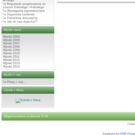
letniego
Regulamin przyjmowania do
Liceum 3-letniego i 4-letniego
Wymagania egzaminacyjne
Stypendia naukowe
Potrzebne dokumenty
Jak do nas dojechać?
Wyniki matur
Wyniki 2005
Wyniki 2006
Wyniki 2007
Wyniki 2008
Wyniki 2009
Wyniki 2010
Wyniki 2011
Wyniki 2012
Wyniki 2013
Wyniki 2014
Media o nas ...
Piszą o nas...
Szkoła z klasą
Wygenerowano w sekund: 0.14
Copy
Powered by
PHP-Fusi