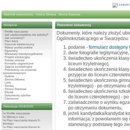
Dziennik elektroniczny
·
Strona Główna
·
Strona Startowa
Nawigacja
Potrzebne dokumenty
·
Profile nauczania
Dokumenty, które należy złożyć ubie
·
Jak zaplanowaliśmy rok szkolny?
Ogólnokształcącego w Swarzędzu:
·
Jak oceniamy?
·
Plan lekcji
·
Dziennik elektroniczny
podanie -
formularz dostępny t
·
Wykaz podręczników
·
Egzaminy
dwie fotografie legitymacyjne,
·
Warsztaty interdyscyplinarne
·
Projekt edukacyjny
świadectwo ukończenia klasy I
·
Szkoła zimowa
liceum trzyletniego),
·
Kontakty zagraniczne
·
Zajęcia pozalekcyjne
świadectwo ukończenia klasy 
·
Przedmioty na poziomie
zaawansowanym
przyjęcie do liceum czteroletn
·
Galeria
świadectwo ukończenia gimnaz
·
Strona Główna
·
Linki
trzyletniego) - po otrzymaniu
·
Szukaj
·
Strona Startowa
świadectwo ukończenia szkoły
·
Ekosik
·
Dokumenty szkolne
do liceum czteroletniego) - p
·
Classroom
zaświadczenie o wyniku egza
Rekrutacja 2019/2020
po otrzymaniu dokumentu,
jeżeli kandydatka/kandydat k
Profile nauczania
Wiecej o nas...
informacja, z powołaniem się
Plan nauczania liceum 3-
stanowiący podstawę tego zwo
letniego
Plan nauczania liceum 4-