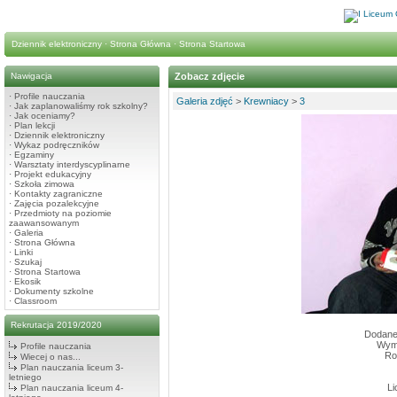
Dziennik elektroniczny
·
Strona Główna
·
Strona Startowa
Nawigacja
Zobacz zdjęcie
·
Profile nauczania
Galeria zdjęć
>
Krewniacy
>
3
·
Jak zaplanowaliśmy rok szkolny?
·
Jak oceniamy?
·
Plan lekcji
·
Dziennik elektroniczny
·
Wykaz podręczników
·
Egzaminy
·
Warsztaty interdyscyplinarne
·
Projekt edukacyjny
·
Szkoła zimowa
·
Kontakty zagraniczne
·
Zajęcia pozalekcyjne
·
Przedmioty na poziomie
zaawansowanym
·
Galeria
·
Strona Główna
·
Linki
·
Szukaj
·
Strona Startowa
·
Ekosik
·
Dokumenty szkolne
·
Classroom
Rekrutacja 2019/2020
Dodane
Wymi
Profile nauczania
Ro
Wiecej o nas...
Plan nauczania liceum 3-
letniego
Li
Plan nauczania liceum 4-