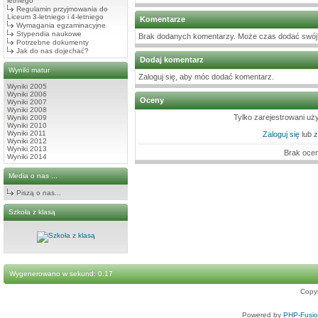
letniego
Regulamin przyjmowania do
Liceum 3-letniego i 4-letniego
Komentarze
Wymagania egzaminacyjne
Stypendia naukowe
Brak dodanych komentarzy. Może czas dodać swój
Potrzebne dokumenty
Jak do nas dojechać?
Dodaj komentarz
Wyniki matur
Zaloguj się, aby móc dodać komentarz.
Wyniki 2005
Wyniki 2006
Oceny
Wyniki 2007
Wyniki 2008
Tylko zarejestrowani u
Wyniki 2009
Wyniki 2010
Wyniki 2011
Zaloguj się
lub
z
Wyniki 2012
Wyniki 2013
Brak oce
Wyniki 2014
Media o nas ...
Piszą o nas...
Szkoła z klasą
Wygenerowano w sekund: 0.17
Copy
Powered by
PHP-Fusi