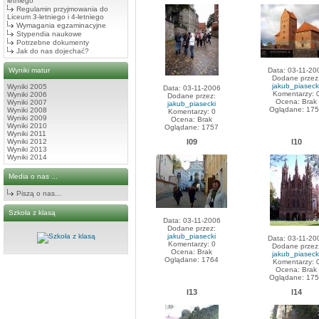
letniego
Regulamin przyjmowania do
Liceum 3-letniego i 4-letniego
Wymagania egzaminacyjne
Stypendia naukowe
Potrzebne dokumenty
Jak do nas dojechać?
Wyniki matur
Data: 03-11-20
Dodane przez
jakub_piaseck
Wyniki 2005
Data: 03-11-2006
Komentarzy: 
Wyniki 2006
Dodane przez:
Ocena: Brak
Wyniki 2007
jakub_piasecki
Oglądane: 17
Wyniki 2008
Komentarzy: 0
Wyniki 2009
Ocena: Brak
Wyniki 2010
Oglądane: 1757
Wyniki 2011
Wyniki 2012
l09
l10
Wyniki 2013
Wyniki 2014
Media o nas ...
Piszą o nas...
Szkoła z klasą
Data: 03-11-2006
Dodane przez:
jakub_piasecki
Data: 03-11-20
Komentarzy: 0
Dodane przez
Ocena: Brak
jakub_piaseck
Oglądane: 1764
Komentarzy: 
Ocena: Brak
Oglądane: 17
l13
l14