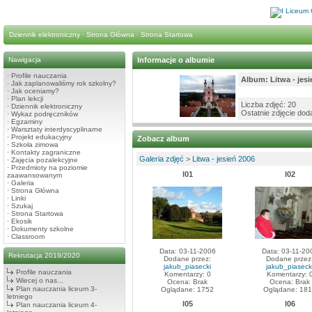
Dziennik elektroniczny
·
Strona Główna
·
Strona Startowa
Nawigacja
Informacje o albumie
·
Profile nauczania
Album: Litwa - jesi
·
Jak zaplanowaliśmy rok szkolny?
·
Jak oceniamy?
·
Plan lekcji
Liczba zdjęć: 20
·
Dziennik elektroniczny
Ostatnie zdjęcie do
·
Wykaz podręczników
·
Egzaminy
·
Warsztaty interdyscyplinarne
·
Projekt edukacyjny
Zobacz album
·
Szkoła zimowa
·
Kontakty zagraniczne
Galeria zdjęć
>
Litwa - jesień 2006
·
Zajęcia pozalekcyjne
·
Przedmioty na poziomie
l01
l02
zaawansowanym
·
Galeria
·
Strona Główna
·
Linki
·
Szukaj
·
Strona Startowa
·
Ekosik
·
Dokumenty szkolne
·
Classroom
Data: 03-11-2006
Data: 03-11-20
Rekrutacja 2019/2020
Dodane przez:
Dodane przez
jakub_piasecki
jakub_piaseck
Profile nauczania
Komentarzy: 0
Komentarzy: 
Wiecej o nas...
Ocena: Brak
Ocena: Brak
Plan nauczania liceum 3-
Oglądane: 1752
Oglądane: 18
letniego
l05
l06
Plan nauczania liceum 4-