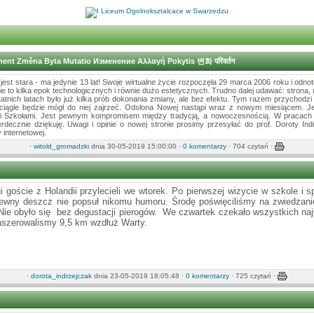
g Changement Změna Byta Mutatio Изменение Αλλαγή Pokytis 변화 परिवर्तन
jest stara - ma jedynie 13 lat! Swoje wirtualne życie rozpoczęła 29 marca 2006 roku i odn
cie to kilka epok technologicznych i równie dużo estetycznych. Trudno dalej udawać: strona, 
atnich latach było już kilka prób dokonania zmiany, ale bez efektu. Tym razem przychodz
 ciągle będzie mógł do niej zajrzeć. Odsłona Nowej nastąpi wraz z nowym miesiącem. J
 Szkołami. Jest pewnym kompromisem między tradycją, a nowoczesnością. W pracach na
rdecznie dziękuję. Uwagi i opinie o nowej stronie prosimy przesyłać do prof. Doroty Ind
 internetowej.
·
witold_gromadzki
dnia 30-05-2019 15:00:00 ·
0 komentarzy
· 704 czytań ·
 goście z Holandii przylecieli we wtorek. Po pierwszej wizycie w szkole i
lewny deszcz nie popsuł nikomu humoru. Środę poświęciliśmy na zwiedzani
Nie obyło się bez degustacji pierogów. We czwartek czekało wszystkich na
aszerowalismy 9,5 km wzdłuż Warty.
·
dorota_indrzejczak
dnia 23-05-2019 18:05:48 ·
0 komentarzy
· 725 czytań ·