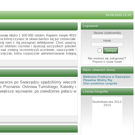
09-08-2026 12:35
Logowanie
Nazwa użytkownika
otowała blisko 1 500 000 odsłon. Raptem minęło 4810
na której czytasz te słowa bardzo się już zestarzała.
Hasło
i się nam z nią pożegnać definitywnie. Choć uważny
est efektem rozmów i dyskusji wszystkich pokoleń
d zmianą uczestniczyli uczniowie, nauczyciele i
rzejczak, która rozpocznie administrowanie kolejną
Nie możesz się zalogować?
Poproś o
nowe hasło
Warto odwiedzić strony:
Biblioteka Publiczna w Swarzędzu
Pływalnia Wodny Raj
 spacerze po Swarzędzu spędziliśmy wieczór
Stan powietrza i pogoda
e Poznania: Ostrowa Tumskiego, Katedry i
jwiększe wyzwanie: po zwiedzenia pałacu w
Losowa fotografia
Studnióweczka 2012-
2013
Po wystawie foto i nie
tylko foto 2013