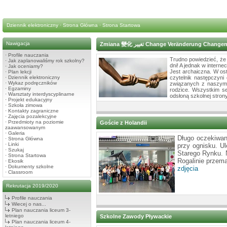
Dziennik elektroniczny
·
Strona Główna
·
Strona Startowa
Nawigacja
Zmiana 變化 تغيير Change Veränderun
·
Profile nauczania
Trudno powiedzieć, że 
·
Jak zaplanowaliśmy rok szkolny?
dni! A jednak w interne
·
Jak oceniamy?
Jest archaiczna. W ost
·
Plan lekcji
·
Dziennik elektroniczny
czytelnik następczyni
·
Wykaz podręczników
związanych z naszymi
·
Egzaminy
rodzice. Wszystkim se
·
Warsztaty interdyscyplinarne
odsłoną szkolnej strony
·
Projekt edukacyjny
·
Szkoła zimowa
·
Kontakty zagraniczne
·
Zajęcia pozalekcyjne
·
Przedmioty na poziomie
Goście z Holandii
zaawansowanym
·
Galeria
Długo oczekiwani
·
Strona Główna
·
Linki
przy ognisku. U
·
Szukaj
Starego Rynku. 
·
Strona Startowa
Rogalinie przem
·
Ekosik
·
Dokumenty szkolne
zdjęcia
·
Classroom
Rekrutacja 2019/2020
Profile nauczania
Wiecej o nas...
Plan nauczania liceum 3-
letniego
Szkolne Zawody Pływackie
Plan nauczania liceum 4-