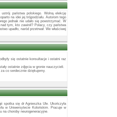
ustrój państwa polskiego. Wolną elekcję
parto na idei jej trójpodziału. Autorom tego
órego jednak nie udało się powstrzymać. W
ę nad tym, kto zawinił? Polacy, czy państwa
ństwo upadło, naród przetrwał. We właściwej
były się ostatnie konsultacje i ostatni raz
ały ostatnie zdjęcia w gronie nauczycieli.
 za co serdecznie dziękujemy.
ii spotka się dr Agnieszka Ule. Ukończyła
yła w Uniwersytecie Kolońskim. Pracuje w
u na choroby neurogeneracyjne.