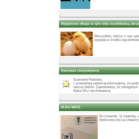
Wyjątkowo długo w tym roku oczekiwana, ale je
Wszystkim, którzy o nas pam
wypada w środku egzaminów i t
Kiermasz charytatywny
Szanowni Państwo,
z prawdziwą radością informujemy, że podc
naszej zbiórki. Zapewniamy, że następnym 
Klasa IIA z wychowawcą
III Dni WIGE
W czwartek, 11 kwietnia, 
Elektronicznej na Uniwer