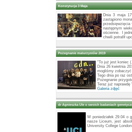
Konstytucja 3 Maja
Dnia 3 maja 179
zastąpiono mona
przedsięwzięcia
następnym wieku 
ościenne. I jedn
chwili potrafił 
Pożegnanie maturzystów 2019
"To już jest koniec (.
Dnia 26 kwietnia 201
mogliśmy zobaczyć 
Tego dnia po raz os
Pożegnanie przygoto
Teraz już naprawdę 
Galeria zdjęć
dr Agnieszka Ule o swoich badaniach genetyc
W poniedziałek 29.04 o g
nasze Liceum, jest abso
University College Londo