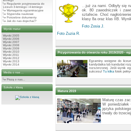
letniego
Regulamin przyjmowania do
…już za nami. Odbyły się n
Liceum 3-letniego i 4-letniego
ok. 80 zawodniczek i zawod
Wymagania egzaminacyjne
Stypendia naukowe
sztafecie. Choć nagłośnienie
Potrzebne dokumenty
klasy 8a oraz klas IIB. Wynik
Jak do nas dojechać?
Foto Zosia J.
Wyniki matur
Foto Zuzia R.
Wyniki 2005
Wyniki 2006
Wyniki 2007
Wyniki 2008
Wyniki 2009
Wyniki 2010
Przygotowania do otwarcia roku 2019/2020 - e
Wyniki 2011
Wyniki 2012
Egzaminy wstępne do liceum 
Wyniki 2013
kandydatka lub kandydat roz
Wyniki 2014
rozszerzonej. Jeśli wynik 
sukcesu!
Tu kilka
fotek pełnyc
Media o nas ...
Piszą o nas...
Szkoła z klasą
Matura 2019
Maturę czas zac
W poniedziałek 
języka polskieg
trwały do trzec