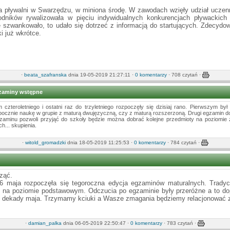
a pływalni w Swarzędzu, w miniona środę. W zawodach wzięły udział uczen
ników rywalizowała w pięciu indywidualnych konkurencjach pływackich o
 szwankowało, to udało się dotrzeć z informacją do startujących. Zdecydowa
i już wkrótce.
·
beata_szafranska
dnia 19-05-2019 21:27:11 ·
0 komentarzy
· 708 czytań ·
gzaminy wstępne
czteroletniego i ostatni raz do trzyletniego rozpoczęły się dzisiaj rano. Pierwszym był
pocznie naukę w grupie z maturą dwujęzyczną, czy z maturą rozszerzoną. Drugi egzamin 
egzaminu pozwoli przyjąć do szkoły będzie można dobrać kolejne przedmioty na pozio
h... skupienia.
·
witold_gromadzki
dnia 18-05-2019 11:25:53 ·
0 komentarzy
· 784 czytań ·
ząć.
6 maja rozpoczęła się tegoroczna edycja egzaminów maturalnych. Tradycy
o na poziomie podstawowym. Odczucia po egzaminie były przeróżne a to do
iej dekady maja. Trzymamy kciuki a Wasze zmagania będziemy relacjonować z
·
damian_palka
dnia 06-05-2019 22:50:47 ·
0 komentarzy
· 783 czytań ·