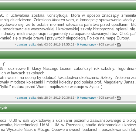
1 r. uchwalona została Konstytucja, która w sposób znaczący zmieniła 
rchi
ą
dziedziczną. Zniesiono
liberum veto
, a koncepcję sprawowania władzy o
 wydawało się, że to ostatni moment ratowania państwa przed upadkiem, kt
przedstawiciele warszawskiej i krakowskiej szkoły historycznej spierali si
i i drudzy mieli swoje racje i argumenty na poparcie stawianych tez. Choć pa
upomnieć się o swoje prawa i przywrócił niepodległą Polskę na mapę Europy.
·
damian_palka
dnia 03-05-2019 14:55:52 ·
0 komentarzy
· 805 czytań ·
..)"
9 r. uczniowie III klasy Naszego Liceum zakończyli rok szkolny. Tego dnia od
ich w ławkach szkolnych.
tatni weszli na scenę by odebrać świadectwa ukończenia Szkoły. Zrobione zost
wały młodsze koleżanki i młodsi koledzy pod opieką prof. Magdaleny Janas,
"tylko" matura przed Wami i najdłuższe wakacje w życiu :)
·
damian_palka
dnia 28-04-2019 20:36:32 ·
0 komentarzy
· 705 czytań ·
znych
odz. 8.30 w sali wykładowej z uczniami poziomu zaawansowanego z biolog
lwentką biotechnologii UAM i UM w Poznaniu, studia doktoranckie ukończ
n na Wydziale Nauk o Mózgu. Opowie o swoich badanich i poszukiwaniach lek