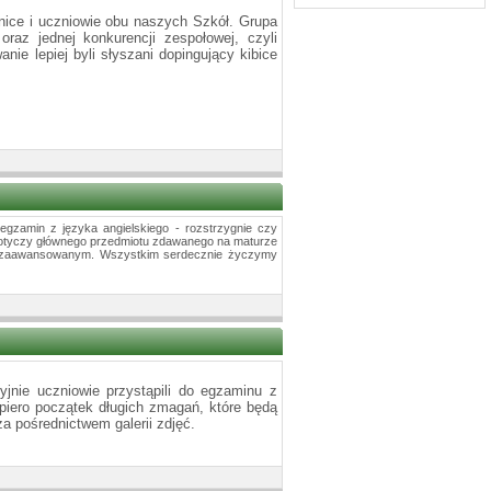
nice i uczniowie obu naszych Szkół. Grupa
raz jednej konkurencji zespołowej, czyli
nie lepiej byli słyszani dopingujący kibice
 egzamin z języka angielskiego - rozstrzygnie czy
dotyczy głównego przedmiotu zdawanego na maturze
mie zaawansowanym. Wszystkim serdecznie życzymy
jnie uczniowie przystąpili do egzaminu z
piero początek długich zmagań, które będą
a pośrednictwem galerii zdjęć.