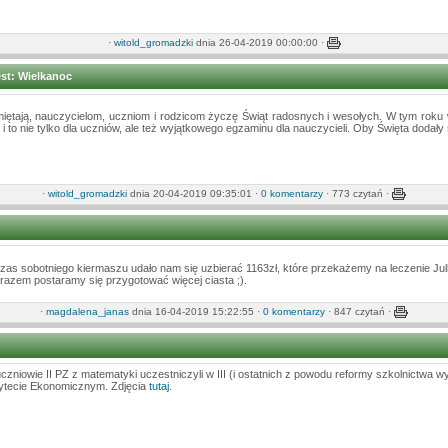
·
witold_gromadzki
dnia 26-04-2019 00:00:00
·
st: Wielkanoc
iętają, nauczycielom, uczniom i rodzicom życzę Świąt radosnych i wesołych. W tym roku 
o nie tylko dla uczniów, ale też wyjątkowego egzaminu dla nauczycieli. Oby Święta dodały s
·
witold_gromadzki
dnia 20-04-2019 09:35:01 ·
0 komentarzy
· 773 czytań ·
zas sobotniego kiermaszu udało nam się uzbierać 1163zł, które przekażemy na leczenie Jul
razem postaramy się przygotować więcej ciasta ;).
·
magdalena_janas
dnia 16-04-2019 15:22:55 ·
0 komentarzy
· 847 czytań ·
uczniowie II PZ z matematyki uczestniczyli w III (i ostatnich z powodu reformy szkolnictwa 
sytecie Ekonomicznym. Zdjęcia
tutaj
.