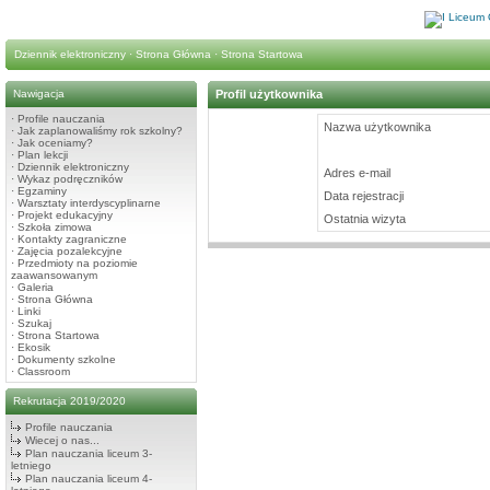
Dziennik elektroniczny
·
Strona Główna
·
Strona Startowa
Nawigacja
Profil użytkownika
·
Profile nauczania
Nazwa użytkownika
·
Jak zaplanowaliśmy rok szkolny?
·
Jak oceniamy?
·
Plan lekcji
·
Dziennik elektroniczny
Adres e-mail
·
Wykaz podręczników
·
Egzaminy
Data rejestracji
·
Warsztaty interdyscyplinarne
·
Projekt edukacyjny
Ostatnia wizyta
·
Szkoła zimowa
·
Kontakty zagraniczne
·
Zajęcia pozalekcyjne
·
Przedmioty na poziomie
zaawansowanym
·
Galeria
·
Strona Główna
·
Linki
·
Szukaj
·
Strona Startowa
·
Ekosik
·
Dokumenty szkolne
·
Classroom
Rekrutacja 2019/2020
Profile nauczania
Wiecej o nas...
Plan nauczania liceum 3-
letniego
Plan nauczania liceum 4-