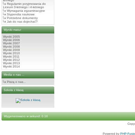
letniego
Regulamin przyjmowania do
Liceum 3-letniego i 4-letniego
Wymagania egzaminacyjne
Stypendia naukowe
Potrzebne dokumenty
Jak do nas dojechać?
Wyniki matur
Wyniki 2005
Wyniki 2006
Wyniki 2007
Wyniki 2008
Wyniki 2009
Wyniki 2010
Wyniki 2011
Wyniki 2012
Wyniki 2013
Wyniki 2014
Media o nas ...
Piszą o nas...
Szkoła z klasą
Wygenerowano w sekund: 0.16
Copy
Powered by
PHP-Fusi