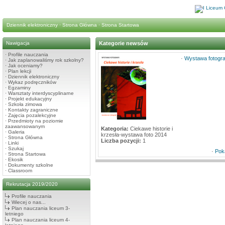
Dziennik elektroniczny
·
Strona Główna
·
Strona Startowa
Nawigacja
Kategorie newsów
·
Profile nauczania
·
Wystawa fotogr
·
Jak zaplanowaliśmy rok szkolny?
·
Jak oceniamy?
·
Plan lekcji
·
Dziennik elektroniczny
·
Wykaz podręczników
·
Egzaminy
·
Warsztaty interdyscyplinarne
·
Projekt edukacyjny
·
Szkoła zimowa
·
Kontakty zagraniczne
·
Zajęcia pozalekcyjne
·
Przedmioty na poziomie
zaawansowanym
Kategoria:
Ciekawe historie i
·
Galeria
krzesła-wystawa foto 2014
·
Strona Główna
Liczba pozycji:
1
·
Linki
·
Szukaj
·
Pok
·
Strona Startowa
·
Ekosik
·
Dokumenty szkolne
·
Classroom
Rekrutacja 2019/2020
Profile nauczania
Wiecej o nas...
Plan nauczania liceum 3-
letniego
Plan nauczania liceum 4-