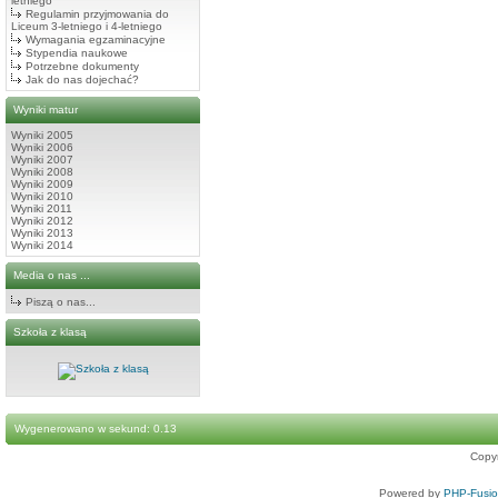
letniego
Regulamin przyjmowania do
Liceum 3-letniego i 4-letniego
Wymagania egzaminacyjne
Stypendia naukowe
Potrzebne dokumenty
Jak do nas dojechać?
Wyniki matur
Wyniki 2005
Wyniki 2006
Wyniki 2007
Wyniki 2008
Wyniki 2009
Wyniki 2010
Wyniki 2011
Wyniki 2012
Wyniki 2013
Wyniki 2014
Media o nas ...
Piszą o nas...
Szkoła z klasą
Wygenerowano w sekund: 0.13
Copy
Powered by
PHP-Fusi