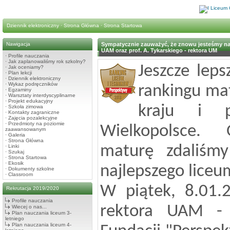
Dziennik elektroniczny
·
Strona Główna
·
Strona Startowa
Nawigacja
Sympatycznie zauważyć, że znowu jesteśmy najle
UAM oraz prof. A. Tykarskiego - rektora UM
·
Profile nauczania
·
Jak zaplanowaliśmy rok szkolny?
Jeszcze lep
·
Jak oceniamy?
·
Plan lekcji
·
Dziennik elektroniczny
·
Wykaz podręczników
rankingu ma
·
Egzaminy
·
Warsztaty interdyscyplinarne
·
Projekt edukacyjny
kraju i p
·
Szkoła zimowa
·
Kontakty zagraniczne
·
Zajęcia pozalekcyjne
·
Przedmioty na poziomie
Wielkopolsce. O
zaawansowanym
·
Galeria
·
Strona Główna
maturę zdaliśmy
·
Linki
·
Szukaj
·
Strona Startowa
·
Ekosik
najlepszego liceu
·
Dokumenty szkolne
·
Classroom
W piątek, 8.01.2
Rekrutacja 2019/2020
Profile nauczania
rektora UAM - p
Wiecej o nas...
Plan nauczania liceum 3-
letniego
Plan nauczania liceum 4-