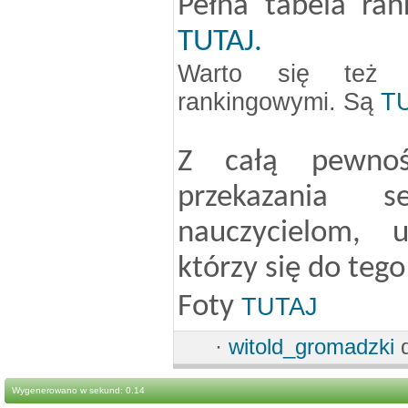
Pełna tabela ran
TUTAJ.
Warto się też za
rankingowymi. Są
T
Z całą pewno
przekazania se
nauczycielom, 
którzy się do tego
Foty
TUTAJ
·
witold_gromadzki
d
Wygenerowano w sekund: 0.14