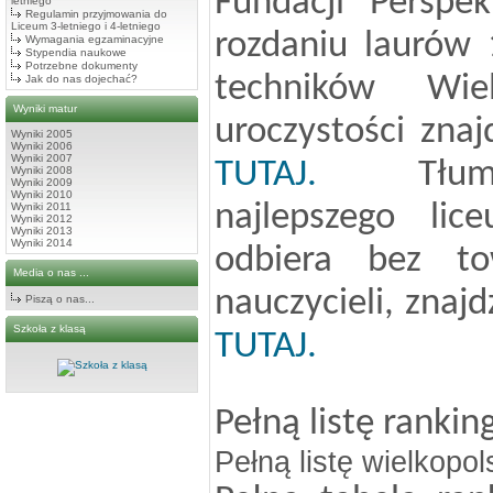
Fundacji "Perspek
letniego
Regulamin przyjmowania do
Liceum 3-letniego i 4-letniego
rozdaniu laurów 
Wymagania egzaminacyjne
Stypendia naukowe
Potrzebne dokumenty
techników Wiel
Jak do nas dojechać?
Wyniki matur
uroczystości zna
Wyniki 2005
Wyniki 2006
Wyniki 2007
TUTAJ.
Tłumac
Wyniki 2008
Wyniki 2009
Wyniki 2010
najlepszego lic
Wyniki 2011
Wyniki 2012
Wyniki 2013
Wyniki 2014
odbiera bez to
Media o nas ...
nauczycieli, znaj
Piszą o nas...
Szkoła z klasą
TUTAJ.
Pełną listę ranki
Pełną listę wielkopo