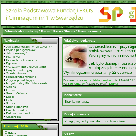
Dziennik elektroniczny
ˇ
Forum
ˇ
Strona Główna
ˇ
Strona startowa
Nawigacja
Właściwe rozdanie...
...trzecioklasiści przyst
Jak zaplanowaliśmy rok szkolny?
Wykaz podręczników
podstawowym i rozszerzo
Jak oceniamy?
Wierzymy w nich i mocno 
Plan lekcji
Dziennik elektroniczny
Jak było dzisiaj, można 
Egzaminy
Warsztaty interdyscyplinarne
A tutaj znajdziecie codzie
Projekt edukacyjny
Wyniki egzaminu poznamy 22 czerwca
Szkoła zimowa
Kontakty zagraniczne
Zajęcia pozalekcyjne
Dodane przez
anna_bialobrzeska
dnia 24/04/2012
Indywidualny Plan Nauczania
(0)
Komentarzy
ˇ (1301) Czytań
Drukuj
Galeria
Forum
Strona Główna
Komentarze
Ekosik
Linki
Brak komentarzy.
Szukaj
Strona startowa
Poczta szkolna
Dokumenty szkolne
Dodaj komentarz
Classroom
Zaloguj się, żeby móc dodawać komentarze.
Rekrutacja 2019
O nas...
Oceny
Zasady, terminy...