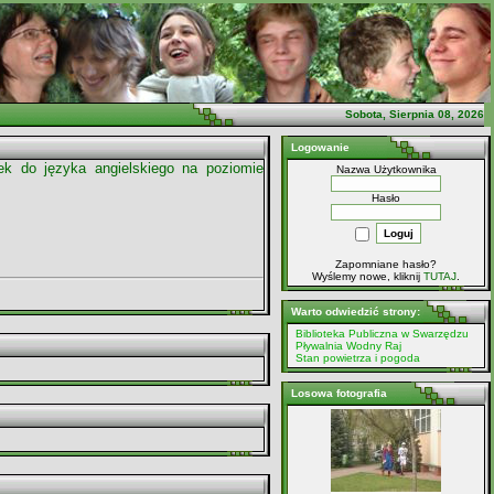
Sobota, Sierpnia 08, 2026
Logowanie
rtek do języka angielskiego na poziomie
Nazwa Użytkownika
Hasło
Zapomniane hasło?
Wyślemy nowe, kliknij
TUTAJ
.
Warto odwiedzić strony:
Biblioteka Publiczna w Swarzędzu
Pływalnia Wodny Raj
Stan powietrza i pogoda
Losowa fotografia