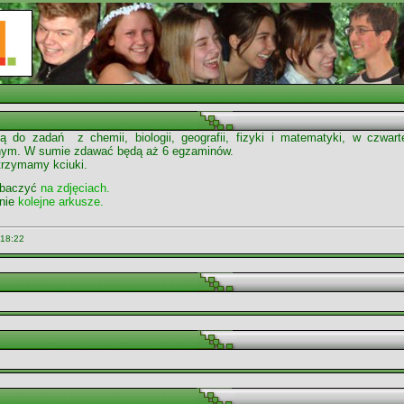
ąpią do zadań z chemii, biologii, geografii, fizyki i matematyki, w czwa
nym. W sumie zdawać będą aż 6 egzaminów.
trzymamy kciuki.
zobaczyć
na zdjęciach.
nnie
kolejne arkusze.
 18:22