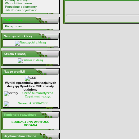
Warunki finansowe
Potrzebne dokumenty
Jak do nas dojechać?
Media o nas ...
Piszą o nas...
Nauczyciel z klasą
Szkoła z klasą
Nasze wyniki!
Wyniki egzaminów gimnazjalnych
decyzją Dyrektora CKE zostały
utajnione
Część humanistyczna
Część mat. - przyr.
Wskaźnik 2006-2008
Tendencje rozwojowe
EDUKACYJNA WARTOŚĆ
DODANA
Użytkowników Online