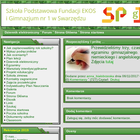
Dziennik elektroniczny
ˇ
Forum
ˇ
Strona Główna
ˇ
Strona startowa
Nawigacja
Rozpoczęliśmy I próbę ...
Przewidzieliśmy trzy, czas
Jak zaplanowaliśmy rok szkolny?
Wykaz podręczników
egzaminu gimnazjalnego. 
Jak oceniamy?
niemieckiego i angielskie
Plan lekcji
Zdjęcia
tutaj
Dziennik elektroniczny
Egzaminy
Warsztaty interdyscyplinarne
Projekt edukacyjny
Szkoła zimowa
Dodane przez
anna_bialobrzeska
dnia 06/11/2017
Kontakty zagraniczne
(0)
Komentarzy
ˇ (727) Czytań
Drukuj
Zajęcia pozalekcyjne
Indywidualny Plan Nauczania
Galeria
Komentarze
Forum
Strona Główna
Brak komentarzy.
Ekosik
Linki
Szukaj
Strona startowa
Dodaj komentarz
Poczta szkolna
Dokumenty szkolne
Zaloguj się, żeby móc dodawać komentarze.
Classroom
Rekrutacja 2019
Oceny
O nas...
Zasady, terminy...