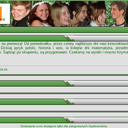
 na pierwszą! Od poniedziałku, przez cztery najbliższe dni nasi trzecioklas
Dzisiaj język polski, historia i wos, w kolejne dni matematyka, przed
go. Sądząc po skupieniu, są przygotowani. Czekamy na wyniki i mocno trzyma
 09:38
Dodawanie ocen dostępne tylko dla zalogowanych Użytkowników.