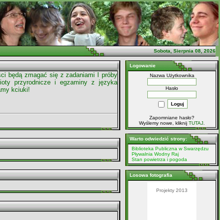
Sobota, Sierpnia 08, 2026
Logowanie
iści będą zmagać się z zadaniami I próby
Nazwa Użytkownika
mioty przyrodnicze i egzaminy z języka
Hasło
my kciuki!
Zapomniane hasło?
Wyślemy nowe, kliknij
TUTAJ
.
Warto odwiedzić strony:
Biblioteka Publiczna w Swarzędzu
Pływalnia Wodny Raj
Stan powietrza i pogoda
Losowa fotografia
Dzień Angielski 2010-
Projekty 2013
Harry Potter