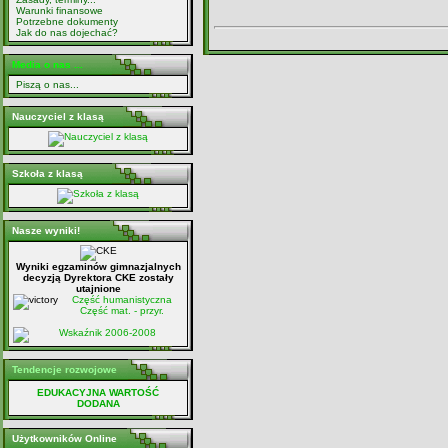
Warunki finansowe
Potrzebne dokumenty
Jak do nas dojechać?
Media o nas ...
Piszą o nas...
Nauczyciel z klasą
Szkoła z klasą
Nasze wyniki!
Wyniki egzaminów gimnazjalnych
decyzją Dyrektora CKE zostały
utajnione
Część humanistyczna
Część mat. - przyr.
Wskaźnik 2006-2008
Tendencje rozwojowe
EDUKACYJNA WARTOŚĆ
DODANA
Użytkowników Online