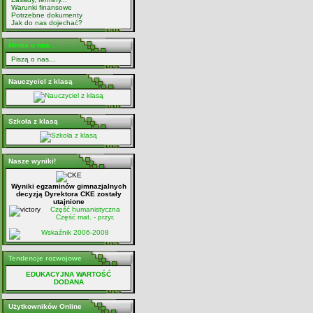
Warunki finansowe
Potrzebne dokumenty
Jak do nas dojechać?
Media o nas ...
Piszą o nas...
Nauczyciel z klasą
Szkoła z klasą
Nasze wyniki!
Wyniki egzaminów gimnazjalnych
decyzją Dyrektora CKE zostały
utajnione
Część humanistyczna
Część mat. - przyr.
Wskaźnik 2006-2008
Tendencje rozwojowe
EDUKACYJNA WARTOŚĆ
DODANA
Użytkowników Online