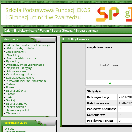
Dziennik elektroniczny
ˇ
Forum
ˇ
Strona Główna
ˇ
Strona startowa
Nawigacja
Profil Użytkownika
Jak zaplanowaliśmy rok szkolny?
magdalena_janas
Wykaz podręczników
Jak oceniamy?
Plan lekcji
Dziennik elektroniczny
Egzaminy
Warsztaty interdyscyplinarne
Brak Avatara
Projekt edukacyjny
Szkoła zimowa
Kontakty zagraniczne
Zajęcia pozalekcyjne
Indywidualny Plan Nauczania
[
PW
]
Galeria
Forum
Strona Główna
Statystyki
Ekosik
Linki
Data rejestracji:
22/11/20
Szukaj
Ostatnia wizyta:
16/04/20
Strona startowa
Poczta szkolna
Postów w Shoutbox:
0
Dokumenty szkolne
Classroom
Komentarzy:
0
Postów na Forum:
0
Rekrutacja 2019
O nas...
Zasady, terminy...