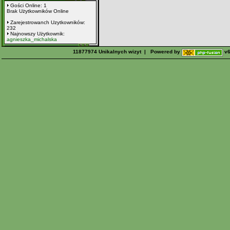
Gości Online: 1
Brak Użytkowników Online
Zarejestrowanch Uzytkowników:
232
Najnowszy Użytkownik:
agnieszka_michalska
11877974 Unikalnych wizyt | Powered by
v6