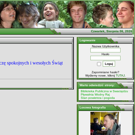
Czwartek, Sierpnia 06, 2026
Logowanie
Nazwa Użytkownika
Hasło
czę
spokojnych i wesołych Świąt
Zapomniane hasło?
Wyślemy nowe, kliknij
TUTAJ
.
Warto odwiedzić strony:
Biblioteka Publiczna w Swarzędzu
Pływalnia Wodny Raj
Stan powietrza i pogoda
Losowa fotografia
Adapt 2013