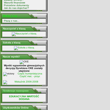
Warunki finansowe
Potrzebne dokumenty
Jak do nas dojechać?
Media o nas ...
Piszą o nas...
Nauczyciel z klasą
Szkoła z klasą
Nasze wyniki!
Wyniki egzaminów gimnazjalnych
decyzją Dyrektora CKE zostały
utajnione
Część humanistyczna
Część mat. - przyr.
Wskaźnik 2006-2008
Tendencje rozwojowe
EDUKACYJNA WARTOŚĆ
DODANA
Użytkowników Online