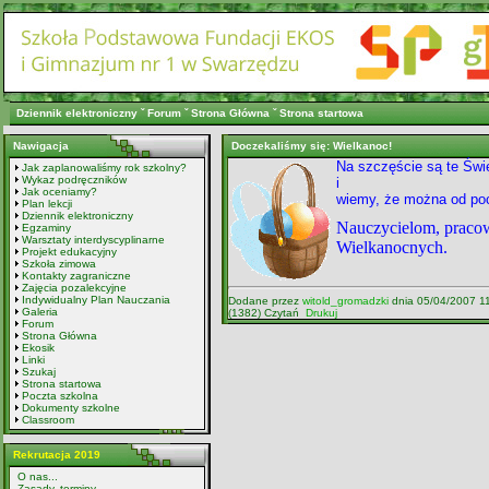
Dziennik elektroniczny
ˇ
Forum
ˇ
Strona Główna
ˇ
Strona startowa
Nawigacja
Doczekaliśmy się: Wielkanoc!
Na szczęście są te Świ
Jak zaplanowaliśmy rok szkolny?
Wykaz podręczników
i
Jak oceniamy?
wiemy, że można od poc
Plan lekcji
Dziennik elektroniczny
Nauczycielom, pracow
Egzaminy
Warsztaty interdyscyplinarne
Wielkanocnych.
Projekt edukacyjny
Szkoła zimowa
Kontakty zagraniczne
Zajęcia pozalekcyjne
Indywidualny Plan Nauczania
Dodane przez
witold_gromadzki
dnia 05/04/2007 1
Galeria
(1382) Czytań
Drukuj
Forum
Strona Główna
Ekosik
Linki
Szukaj
Strona startowa
Poczta szkolna
Dokumenty szkolne
Classroom
Rekrutacja 2019
O nas...
Zasady, terminy...