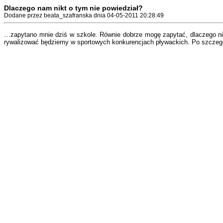
Dlaczego nam nikt o tym nie powiedział?
Dodane przez beata_szafranska dnia 04-05-2011 20:28:49
…zapytano mnie dziś w szkole. Równie dobrze mogę zapytać, dlaczego nie 
rywalizować będziemy w sportowych konkurencjach pływackich. Po szczegó