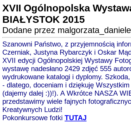
XVII Ogólnopolska Wystawa 
BIAŁYSTOK 2015
Dodane przez malgorzata_daniele
Szanowni Państwo, z przyjemnością inform
Czerniak, Justyna Rybarczyk i Oskar Mądry
XVII edycji Ogólnopolskiej Wystawy Foto
wystawę nadesłano 2429 zdjęć 555 autoró
wydrukowane katalogi i dyplomy. Szkoda,
- dlatego, doceniam i dziękuję Wszystkim
(dajemy dalej :))!). A Wkrótce NASZA
przedstawimy wiele fajnych fotograficzny
Kreatywnych Ludzi!
Pokonkursowe fotki
TUTAJ